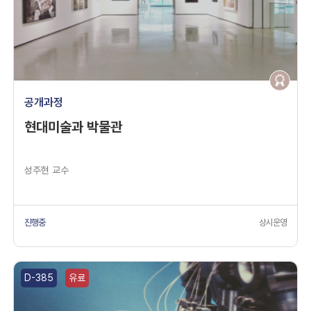
공개과정
현대미술과 박물관
성주현 교수
진행중
상시운영
D-385
유료